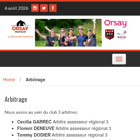
Skip
6 août 2026
to
content
Toggle
navigation
Home
/
Arbitrage
Arbitrage
Nous avons au sein du club 3 arbitres:
Cecilia GARREC
Arbitre assesseur régional 3
Florent DENEUVE
Arbitre assesseur régional 3
Tommy DODIER
Arbitre assesseur régional 3