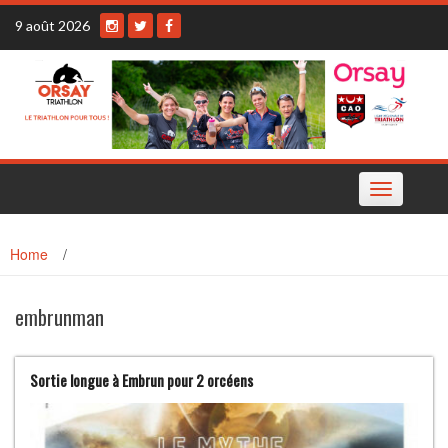
Skip
9 août 2026
to
content
Toggle
navigation
Home
/
embrunman
Sortie longue à Embrun pour 2 orcéens