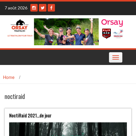
Skip
7 août 2026
to
content
Toggle
navigation
Home
/
noctiraid
NoctiRaid 2021…de jour