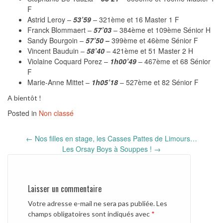
F
Astrid Leroy –
53’59
–
321ème et 16 Master 1 F
Franck Blommaert –
57’03
– 384ème et 109ème Sénior H
Sandy Bourgoin –
57’50
–
399ème et 46ème Sénior F
Vincent Bauduin –
58’40
– 421ème et 51 Master 2 H
Violaine Coquard Porez –
1h00’49
– 467ème et 68 Sénior
F
Marie-Anne Mittet –
1h05’18
– 527ème et 82 Sénior F
A bientôt !
Posted in
Non classé
Post
←
Nos filles en stage, les Casses Pattes de Limours…
navigation
Les Orsay Boys à Souppes !
→
Laisser un commentaire
Votre adresse e-mail ne sera pas publiée.
Les
champs obligatoires sont indiqués avec
*