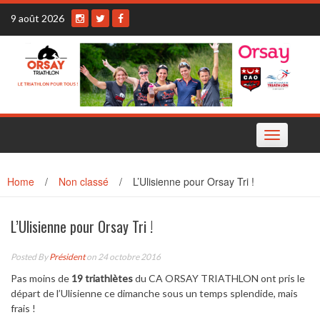
Skip
9 août 2026
to
content
Toggle
navigation
Home
/
Non classé
/
L’Ulisienne pour Orsay Tri !
L’Ulisienne pour Orsay Tri !
Posted By
Président
on 24 octobre 2016
Pas moins de
19 triathlètes
du CA ORSAY TRIATHLON ont pris le
départ de l’Ulisienne ce dimanche sous un temps splendide, mais
frais !