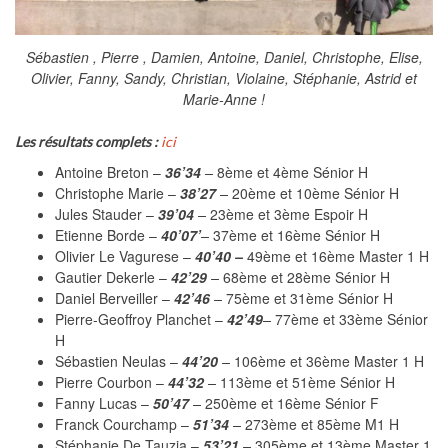
Sébastien , Pierre , Damien, Antoine, Daniel, Christophe, Elise,
Olivier, Fanny, Sandy, Christian, Violaine, Stéphanie, Astrid et
Marie-Anne !
Les résultats complets :
ici
Antoine Breton –
36’34
–
8ème et 4ème Sénior H
Christophe Marie –
38’27
–
20ème et 10ème Sénior H
Jules Stauder –
39’04
–
23ème et 3ème Espoir H
Etienne Borde –
40’07’
–
37ème et 16ème Sénior H
Olivier Le Vagurese –
40’40 –
49ème et 16ème Master 1 H
Gautier Dekerle –
42’29
–
68ème et 28ème Sénior H
Daniel Berveiller –
42’46
–
75ème et 31ème Sénior H
Pierre-Geoffroy Planchet –
42’49
–
77ème et 33ème Sénior
H
Sébastien Neulas –
44’20
–
106ème et 36ème Master 1 H
Pierre Courbon –
44’32
–
113ème et 51ème Sénior H
Fanny Lucas –
50’47
–
250ème et 16ème Sénior F
Franck Courchamp –
51’34
–
273ème et 85ème M1 H
Stéphanie De Tauzia –
53’21
–
305ème et 13ème Master 1