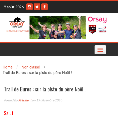
Skip
9 août 2026
to
content
Toggle
navigation
Home
/
Non classé
/
Trail de Bures : sur la piste du père Noël !
Trail de Bures : sur la piste du père Noël !
Posted By
Président
on 19 décembre 2016
Salut !