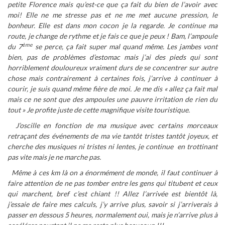
petite Florence mais qu’est-ce que ça fait du bien de l’avoir avec
moi! Elle ne me stresse pas et ne me met aucune pression, le
bonheur. Elle est dans mon cocon je la regarde. Je continue ma
route, je change de rythme et je fais ce que je peux ! Bam, l’ampoule
ème
du 7
se perce, ça fait super mal quand même. Les jambes vont
bien, pas de problèmes d’estomac mais j’ai des pieds qui sont
horriblement douloureux vraiment durs de se concentrer sur autre
chose mais contrairement à certaines fois, j’arrive à continuer à
courir, je suis quand même fière de moi. Je me dis « allez ça fait mal
mais ce ne sont que des ampoules une pauvre irritation de rien du
tout » Je profite juste de cette magnifique visite touristique.
J’oscille en fonction de ma musique avec certains morceaux
retraçant des événements de ma vie tantôt tristes tantôt joyeux, et
cherche des musiques ni tristes ni lentes, je continue en trottinant
pas vite mais je ne marche pas.
Même à ces km là on a énormément de monde, il faut continuer à
faire attention de ne pas tomber entre les gens qui titubent et ceux
qui marchent, bref c’est chiant !! Allez l’arrivée est bientôt là,
j’essaie de faire mes calculs, j’y arrive plus, savoir si j’arriverais à
passer en dessous 5 heures, normalement oui, mais je n’arrive plus à