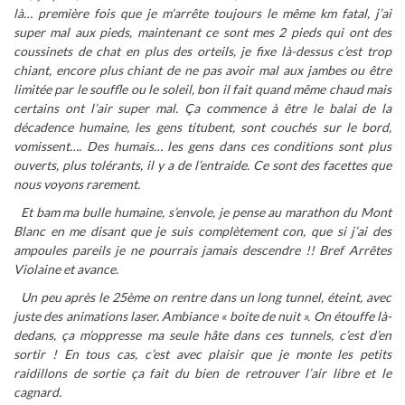
là… première fois que je m’arrête toujours le même km fatal, j’ai
super mal aux pieds, maintenant ce sont mes 2 pieds qui ont des
coussinets de chat en plus des orteils, je fixe là-dessus c’est trop
chiant, encore plus chiant de ne pas avoir mal aux jambes ou être
limitée par le souffle ou le soleil, bon il fait quand même chaud mais
certains ont l’air super mal. Ça commence à être le balai de la
décadence humaine, les gens titubent, sont couchés sur le bord,
vomissent…. Des humais… les gens dans ces conditions sont plus
ouverts, plus tolérants, il y a de l’entraide. Ce sont des facettes que
nous voyons rarement.
Et bam ma bulle humaine, s’envole, je pense au marathon du Mont
Blanc en me disant que je suis complètement con, que si j’ai des
ampoules pareils je ne pourrais jamais descendre !! Bref Arrêtes
Violaine et avance.
Un peu après le 25ème on rentre dans un long tunnel, éteint, avec
juste des animations laser. Ambiance « boite de nuit ». On étouffe là-
dedans, ça m’oppresse ma seule hâte dans ces tunnels, c’est d’en
sortir ! En tous cas, c’est avec plaisir que je monte les petits
raidillons de sortie ça fait du bien de retrouver l’air libre et le
cagnard.