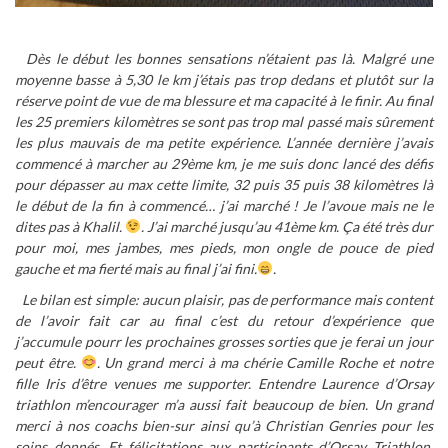
Dès le début les bonnes sensations n’étaient pas là. Malgré une
moyenne basse à 5,30 le km j’étais pas trop dedans et plutôt sur la
réserve point de vue de ma blessure et ma capacité à le finir. Au final
les 25 premiers kilomètres se sont pas trop mal passé mais sûrement
les plus mauvais de ma petite expérience. L’année dernière j’avais
commencé à marcher au 29ème km, je me suis donc lancé des défis
pour dépasser au max cette limite, 32 puis 35 puis 38 kilomètres là
le début de la fin à commencé… j’ai marché ! Je l’avoue mais ne le
dites pas à Khalil.
. J’ai marché jusqu’au 41ème km. Ça été très dur
pour moi, mes jambes, mes pieds, mon ongle de pouce de pied
gauche et ma fierté mais au final j’ai fini.
.
Le bilan est simple: aucun plaisir, pas de performance mais content
de l’avoir fait car au final c’est du retour d’expérience que
j’accumule pourr les prochaines grosses sorties que je ferai un jour
peut être.
. Un grand merci à ma chérie Camille Roche et notre
fille Iris d’être venues me supporter. Entendre Laurence d’Orsay
triathlon m’encourager m’a aussi fait beaucoup de bien. Un grand
merci à nos coachs bien-sur ainsi qu’à Christian Genries pour les
soins donnés. Et félicitations aux participants d’Orsay Triathlon.