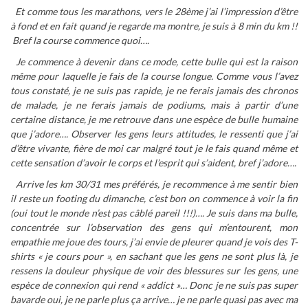
Et comme tous les marathons, vers le 28ème j’ai l’impression d’être
à fond et en fait quand je regarde ma montre, je suis à 8 min du km !!
Bref la course commence quoi….
Je commence à devenir dans ce mode, cette bulle qui est la raison
même pour laquelle je fais de la course longue. Comme vous l’avez
tous constaté, je ne suis pas rapide, je ne ferais jamais des chronos
de malade, je ne ferais jamais de podiums, mais à partir d’une
certaine distance, je me retrouve dans une espèce de bulle humaine
que j’adore…. Observer les gens leurs attitudes, le ressenti que j’ai
d’être vivante, fière de moi car malgré tout je le fais quand même et
cette sensation d’avoir le corps et l’esprit qui s’aident, bref j’adore….
Arrive les km 30/31 mes préférés, je recommence à me sentir bien
il reste un footing du dimanche, c’est bon on commence à voir la fin
(oui tout le monde n’est pas câblé pareil !!!)….
Je suis dans ma bulle,
concentrée sur l’observation des gens qui m’entourent, mon
empathie me joue des tours, j’ai envie de pleurer quand je vois des T-
shirts « je cours pour », en sachant que les gens ne sont plus là, je
ressens la douleur physique de voir des blessures sur les gens, une
espèce de connexion qui rend « addict »… Donc je ne suis pas super
bavarde oui, je ne parle plus ça arrive… je ne parle quasi pas avec ma