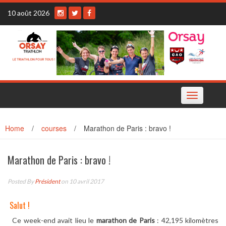
Skip
10 août 2026
to
content
Toggle
navigation
Home
/
courses
/
Marathon de Paris : bravo !
Marathon de Paris : bravo !
Posted By
Président
on 10 avril 2017
Salut !
Ce week-end avait lieu le
marathon de Paris
: 42,195 kilomètres