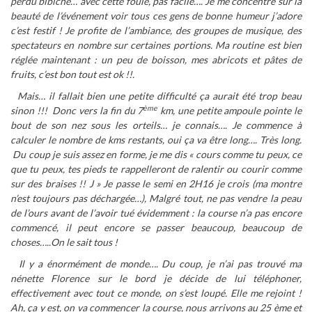
perdu bibiche… avec cette foule, pas facile…. Je me concentre sur la
beauté de l’événement voir tous ces gens de bonne humeur j’adore
c’est festif ! Je profite de l’ambiance, des groupes de musique, des
spectateurs en nombre sur certaines portions. Ma routine est bien
réglée maintenant : un peu de boisson, mes abricots et pâtes de
fruits, c’est bon tout est ok !!.
Mais… il fallait bien une petite difficulté ça aurait été trop beau
ème
sinon !!! Donc vers la fin du 7
km, une petite ampoule pointe le
bout de son nez sous les orteils… je connais…. Je commence à
calculer le nombre de kms restants, oui ça va être long…. Très long.
Du coup je suis assez en forme, je me dis « cours comme tu peux, ce
que tu peux, tes pieds te rappelleront de ralentir ou courir comme
sur des braises !! J » Je passe le semi en 2H16 je crois (ma montre
n’est toujours pas déchargée…), Malgré tout, ne pas vendre la peau
de l’ours avant de l’avoir tué évidemment : la course n’a pas encore
commencé, il peut encore se passer beaucoup, beaucoup de
choses…..On le sait tous !
Il y a énormément de monde…. Du coup, je n’ai pas trouvé ma
nénette Florence sur le bord je décide de lui téléphoner,
effectivement avec tout ce monde, on s’est loupé. Elle me rejoint !
Ah, ça y est, on va commencer la course, nous arrivons au 25 ème et