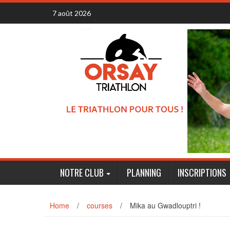
Skip
7 août 2026
to
content
NOTRE CLUB
PLANNING
INSCRIPTIONS
Home
/
courses
/
Mika au Gwadlouptri !