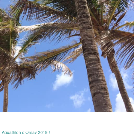
←
Aquathlon d’Orsay 2019 !