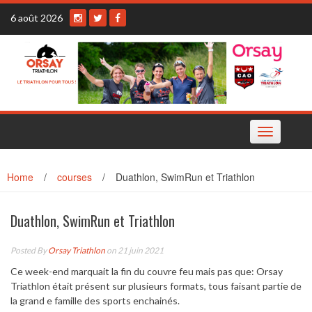
Skip
6 août 2026
to
content
Toggle
navigation
Home
/
courses
/
Duathlon, SwimRun et Triathlon
Duathlon, SwimRun et Triathlon
Posted By
Orsay Triathlon
on 21 juin 2021
Ce week-end marquait la fin du couvre feu mais pas que: Orsay
Triathlon était présent sur plusieurs formats, tous faisant partie de
la grand e famille des sports enchainés.