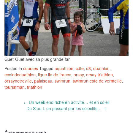
Guet-Guet avec sa plus grande fan
Posted in
courses
Tagged
aquathlon
,
cdte
,
d3
,
duathlon
,
ecolededuathlon
,
ligue ile de france
,
orsay
,
orsay triathlon
,
orsaynotreville
,
palaiseau
,
swimrun
,
swimrun cote de vermeille
,
toursnman
,
triathlon
Post
←
Un week-end riche en activité… et en soleil
navigation
Du S au L en passant par les sélectifs…
→
Évènements à venir