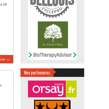
he 28
ore >>
Nos partenaires
ds