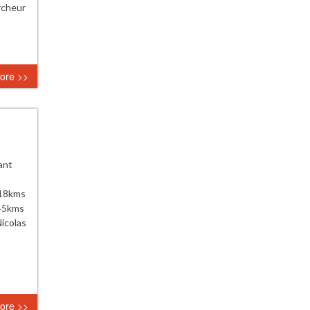
ercheur
ore >>
ant
e 18kms
 45kms
icolas
ore >>