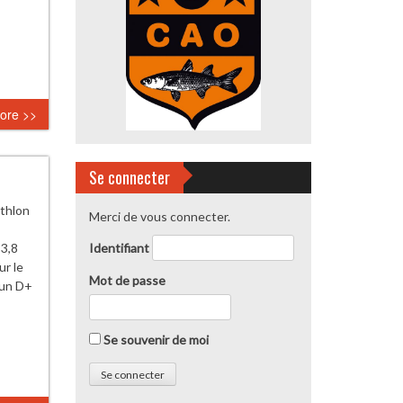
ore >>
Se connecter
athlon
Merci de vous connecter.
3,8
Identifiant
ur le
Mot de passe
 un D+
Se souvenir de moi