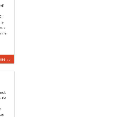
,
edi
9 !
 le
nous
onne.
ore >>
anck
eure
e
 au