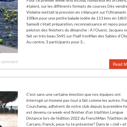
Pour ce premier week-end estival, nombreux les orcéens
étaient, sur les différents formats de courses Dès vendr
Violaine mettait la pression en s’élançant sur l’Ultramarin
100km pour une petite balade iodée de 113 kms en 16h5
Samedi c’était préparation, reconnaissance et repos pour
peloton des finishers du dimanche : A l’Ouest, Jacques 
fait un très beau 5h45 sur l’half IronMan des Sables d’Ol
Au centre, 3 participants pour 3…
 comment
Read M
C’est sans une certaine émotion que nos équipes ont
interrogé un homme pas tout à fait comme les autres. Fr
Courchamp, adhérent de notre club depuis la première h
est devenu ce week-end finisher d’un triathlon Longue
Distance lors de l’édition 2022 du FrenchMan Triathlon d
Carcans. Franck, peux-tu te présenter? Dans le « civil » et