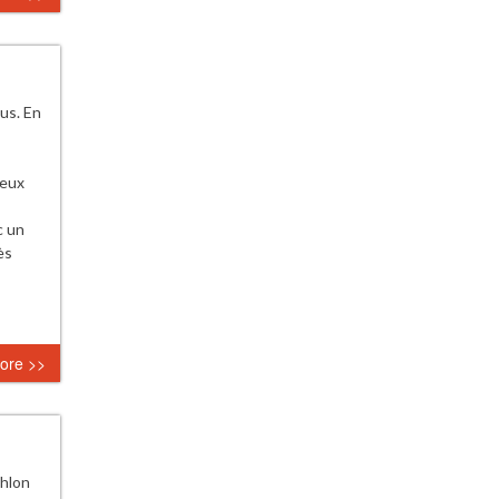
us. En
jeux
c un
ès
ore >>
thlon