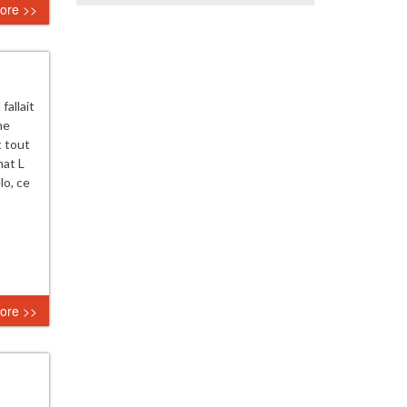
ore >>
fallait
ne
t tout
mat L
lo, ce
ore >>