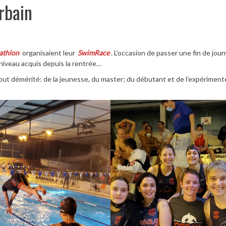
urbain
athlon
organisaient leur
SwimRace
. L’occasion de passer une fin de jou
niveau acquis depuis la rentrée…
ut démérité: de la jeunesse, du master; du débutant et de l’expérimenté;