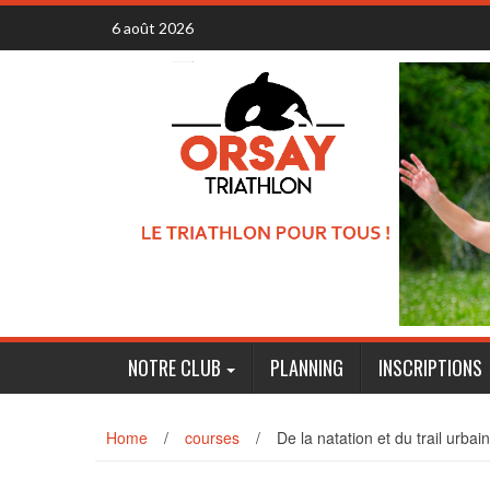
Skip
6 août 2026
to
content
NOTRE CLUB
PLANNING
INSCRIPTIONS
Home
/
courses
/
De la natation et du trail urbain