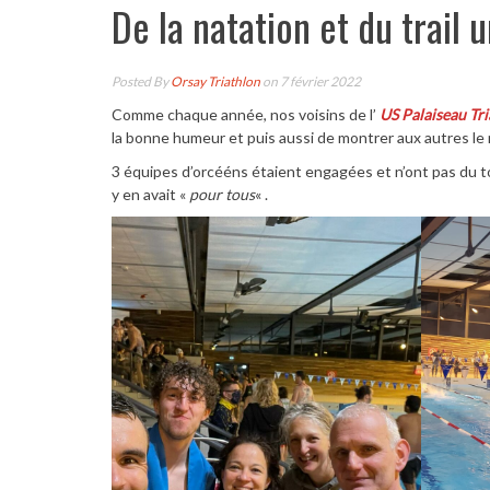
De la natation et du trail 
Posted By
Orsay Triathlon
on 7 février 2022
Comme chaque année, nos voisins de l’
US Palaiseau Tri
la bonne humeur et puis aussi de montrer aux autres le 
3 équipes d’orcééns étaient engagées et n’ont pas du to
y en avait «
pour tous
« .