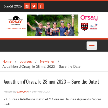
Skip
6 août 2026
to
content
Toggle
navigation
Home
/
courses
/
Newletter
/
Aquathlon d’Orsay, le 28 mai 2023 – Save the Date !
Aquathlon d’Orsay, le 28 mai 2023 – Save the Date !
Posted By
Clément
on 9 février 2023
2 Courses Adultes le matin et 2 Courses Jeunes Aquakids l’après-
midi