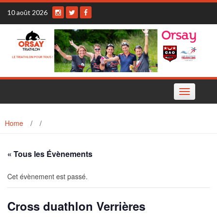
Skip
10 août 2026
to
content
Toggle
navigation
Home
/
/
« Tous les Évènements
Cet évènement est passé.
Cross duathlon Verrières