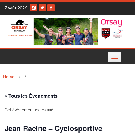
Skip
7 août 2026
to
content
Toggle
navigation
Home
/
/
« Tous les Évènements
Cet évènement est passé.
Jean Racine – Cyclosportive