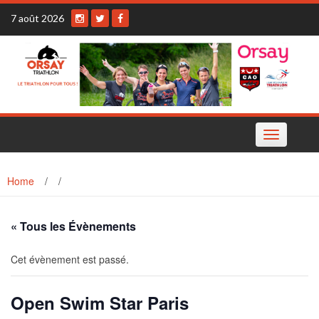
Skip
7 août 2026
to
content
Toggle
navigation
Home
/
/
« Tous les Évènements
Cet évènement est passé.
Open Swim Star Paris