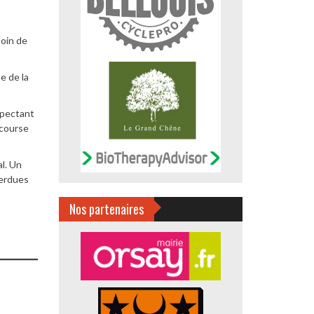
soin de
e de la
spectant
 course
l. Un
perdues
Nos partenaires