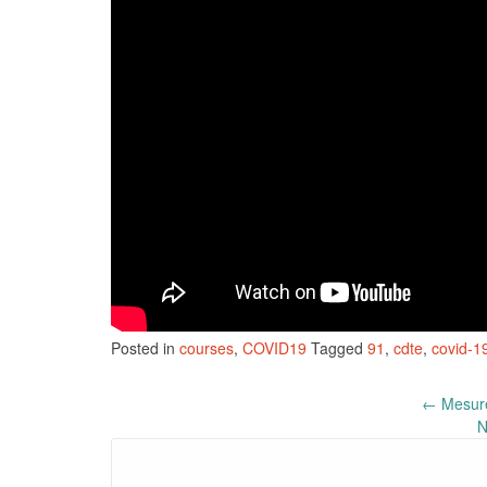
Posted in
courses
,
COVID19
Tagged
91
,
cdte
,
covid-1
Post
←
Mesure
N
navigation